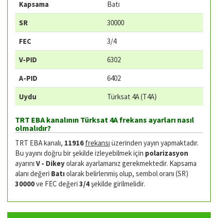
Kapsama
Batı
SR
30000
FEC
3/4
V-PID
6302
A-PID
6402
Uydu
Türksat 4A (T4A)
TRT EBA kanalının Türksat 4A frekans ayarları nasıl
olmalıdır?
TRT EBA kanalı,
11916
frekansı
üzerinden yayın yapmaktadır.
Bu yayını doğru bir şekilde izleyebilmek için
polarizasyon
ayarını
V - Dikey
olarak ayarlamanız gerekmektedir. Kapsama
alanı değeri
Batı
olarak belirlenmiş olup, sembol oranı (SR)
30000
ve FEC değeri
3/4
şekilde girilmelidir.