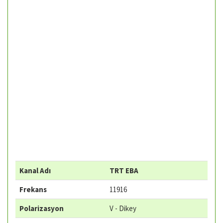
Kanal Adı
TRT EBA
Frekans
11916
Polarizasyon
V - Dikey