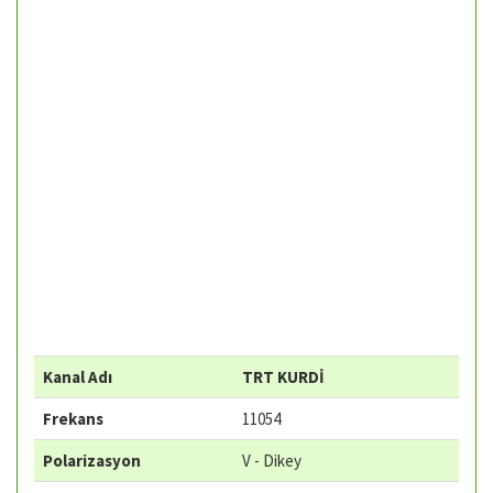
Kanal Adı
TRT KURDİ
Frekans
11054
Polarizasyon
V - Dikey